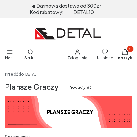
🔥Darmowa dostawa od 300zł
Kod rabatowy:
DETAL10
Produkt
Otwórz wyszukiwarkę
Menu
Szukaj
Zaloguj się
Ulubione
Koszyk
End of main navigation
Przejdź do:
DETAL
Plansze Graczy
Produkty:
66
Sortowanie: