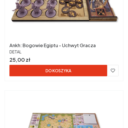
Ankh: Bogowie Egiptu - Uchwyt Gracza
PRODUCENT
DETAL
Cena
25,00 zł
DO KOSZYKA