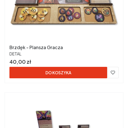
Brzdęk - Plansza Gracza
PRODUCENT
DETAL
Cena
40,00 zł
DO KOSZYKA