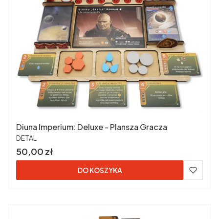
Diuna Imperium: Deluxe - Plansza Gracza
PRODUCENT
DETAL
Cena
50,00 zł
DO KOSZYKA