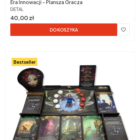
Era Innowacji - Plansza Gracza
PRODUCENT
DETAL
Cena
40,00 zł
DO KOSZYKA
Bestseller