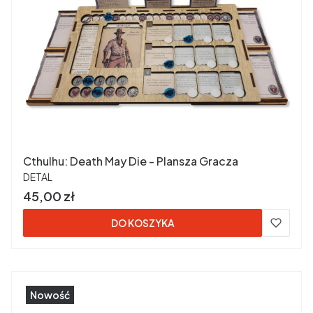
Cthulhu: Death May Die - Plansza Gracza
PRODUCENT
DETAL
Cena
45,00 zł
DO KOSZYKA
Nowość