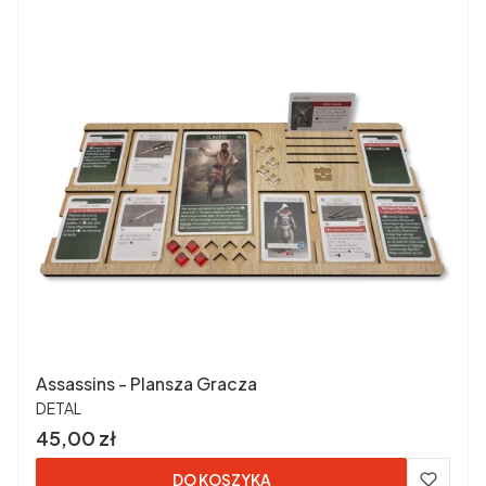
Assassins - Plansza Gracza
PRODUCENT
DETAL
Cena
45,00 zł
DO KOSZYKA