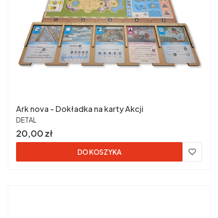
Ark nova - Dokładka na karty Akcji
PRODUCENT
DETAL
Cena
20,00 zł
DO KOSZYKA