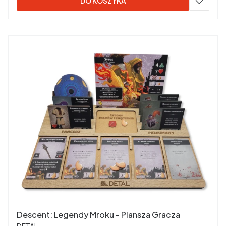
DO KOSZYKA
Descent: Legendy Mroku - Plansza Gracza
PRODUCENT