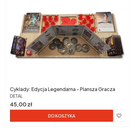
Cyklady: Edycja Legendarna - Plansza Gracza
PRODUCENT
DETAL
Cena
45,00 zł
DO KOSZYKA