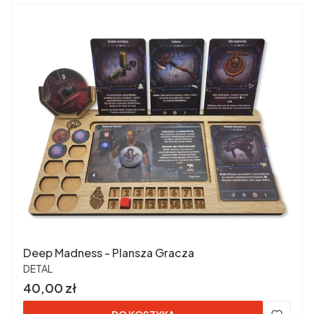
Deep Madness - Plansza Gracza
PRODUCENT
DETAL
Cena
40,00 zł