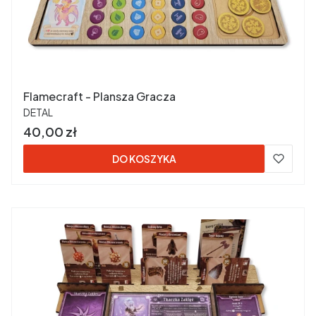
Flamecraft - Plansza Gracza
PRODUCENT
DETAL
Cena
40,00 zł
DO KOSZYKA