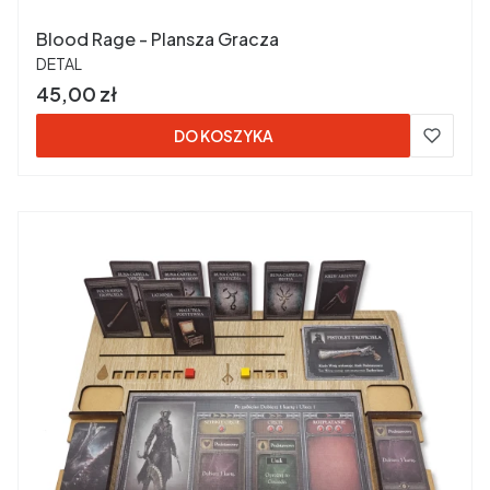
Blood Rage - Plansza Gracza
PRODUCENT
DETAL
Cena
45,00 zł
DO KOSZYKA