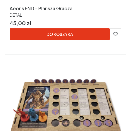
Aeons END - Plansza Gracza
PRODUCENT
DETAL
Cena
45,00 zł
DO KOSZYKA