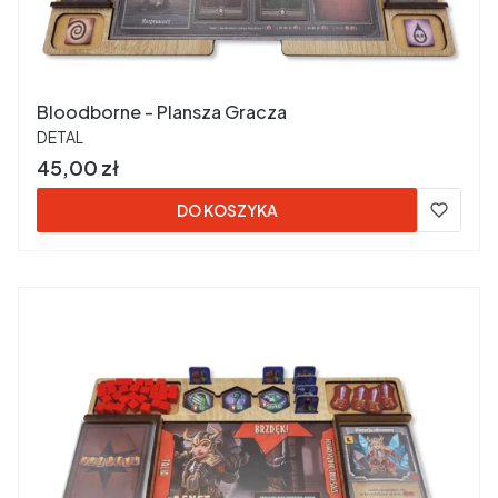
Bloodborne - Plansza Gracza
PRODUCENT
DETAL
Cena
45,00 zł
DO KOSZYKA