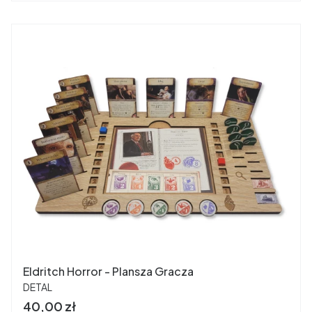
Eldritch Horror - Plansza Gracza
PRODUCENT
DETAL
Cena
40,00 zł