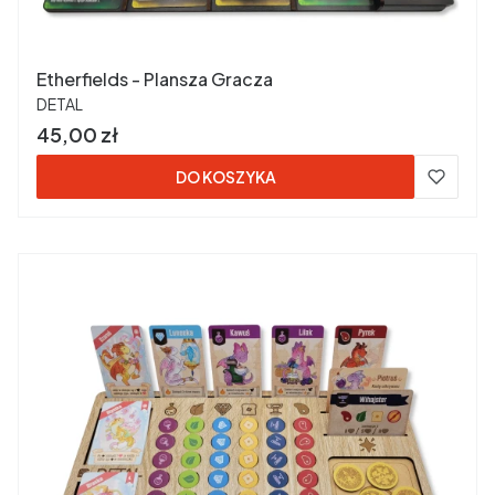
Etherfields - Plansza Gracza
PRODUCENT
DETAL
Cena
45,00 zł
DO KOSZYKA