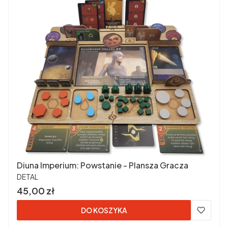
Diuna Imperium: Powstanie - Plansza Gracza
PRODUCENT
DETAL
Cena
45,00 zł
DO KOSZYKA