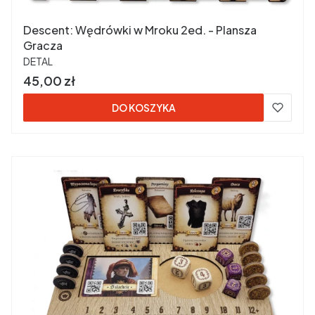
Descent: Wędrówki w Mroku 2ed. - Plansza
Gracza
PRODUCENT
DETAL
Cena
45,00 zł
DO KOSZYKA