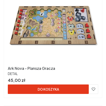
Ark Nova - Plansza Gracza
PRODUCENT
DETAL
Cena
45,00 zł
DO KOSZYKA