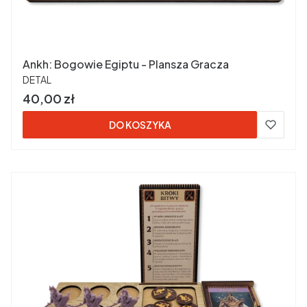
Ankh: Bogowie Egiptu - Plansza Gracza
PRODUCENT
DETAL
Cena
40,00 zł
DO KOSZYKA