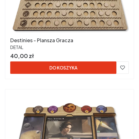
Destinies - Plansza Gracza
PRODUCENT
DETAL
Cena
40,00 zł
DO KOSZYKA