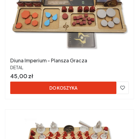
Diuna Imperium - Plansza Gracza
PRODUCENT
DETAL
Cena
45,00 zł
DO KOSZYKA