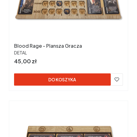
Blood Rage - Plansza Gracza
PRODUCENT
DETAL
Cena
45,00 zł
DO KOSZYKA