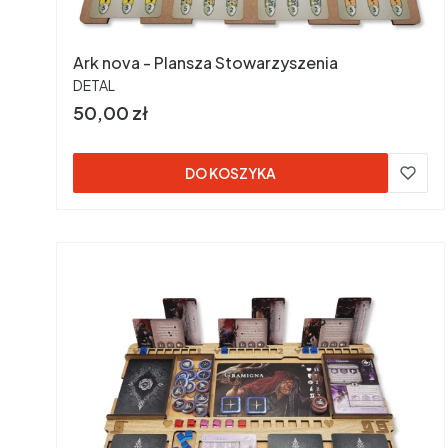
Ark nova - Plansza Stowarzyszenia
PRODUCENT
DETAL
Cena
50,00 zł
DO KOSZYKA