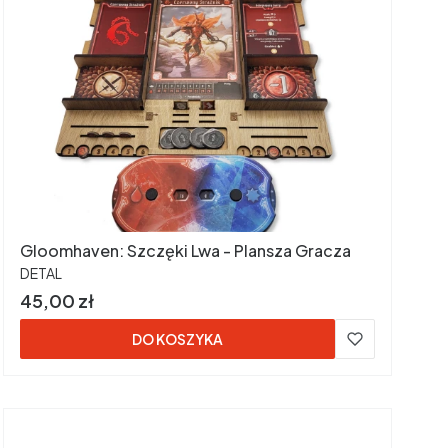
Gloomhaven: Szczęki Lwa - Plansza Gracza
PRODUCENT
DETAL
Cena
45,00 zł
DO KOSZYKA