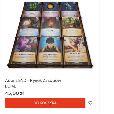
Aeons END - Rynek Zasobów
PRODUCENT
DETAL
Cena
45,00 zł
DO KOSZYKA