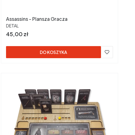
Assassins - Plansza Gracza
PRODUCENT
DETAL
Cena
45,00 zł
DO KOSZYKA