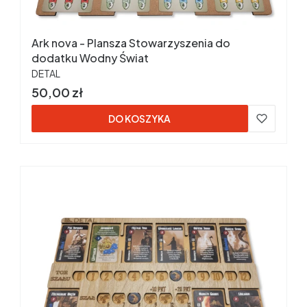
Ark nova - Plansza Stowarzyszenia do
dodatku Wodny Świat
PRODUCENT
DETAL
Cena
50,00 zł
DO KOSZYKA