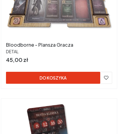
Bloodborne - Plansza Gracza
PRODUCENT
DETAL
Cena
45,00 zł
DO KOSZYKA