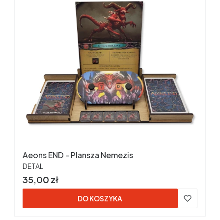
Aeons END - Plansza Nemezis
PRODUCENT
DETAL
Cena
35,00 zł
DO KOSZYKA