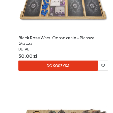
Black Rose Wars: Odrodzenie - Plansza
Gracza
PRODUCENT
DETAL
Cena
50,00 zł
DO KOSZYKA