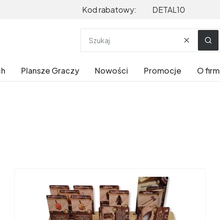
Kod rabatowy:
DETAL10
Wyczyść
Szu
ch
Plansze Graczy
Nowości
Promocje
O firm