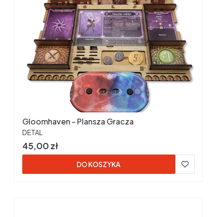
Gloomhaven - Plansza Gracza
PRODUCENT
DETAL
Cena
45,00 zł
DO KOSZYKA