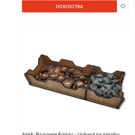
DO KOSZYKA
Ankh: Bogowie Egiptu - Uchwyt na zasoby