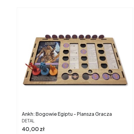
Ankh: Bogowie Egiptu - Plansza Gracza
PRODUCENT
DETAL
Cena
40,00 zł