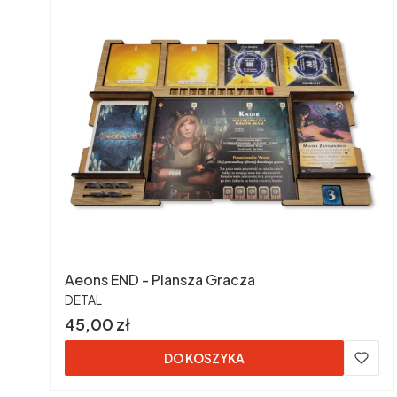
Aeons END - Plansza Gracza
PRODUCENT
DETAL
Cena
45,00 zł
DO KOSZYKA