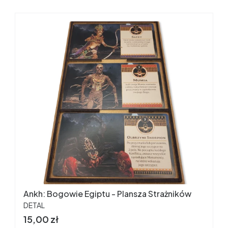
Ankh: Bogowie Egiptu - Plansza Strażników
PRODUCENT
DETAL
Cena
15,00 zł