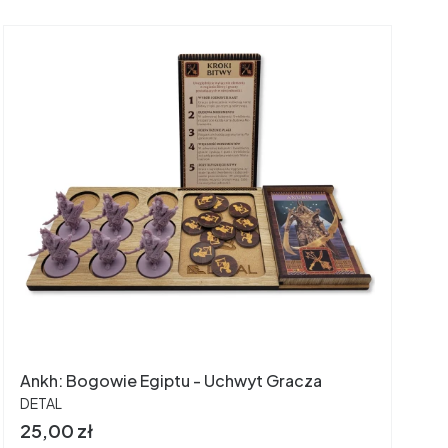
Ankh: Bogowie Egiptu - Uchwyt Gracza
PRODUCENT
DETAL
Cena
25,00 zł