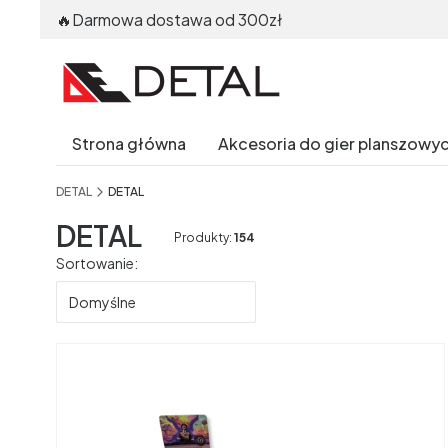
🔥Darmowa dostawa od 300zł
Strona główna
Akcesoria do gier planszowy
End of main navigation
DETAL
DETAL
DETAL
Produkty:
154
Lista produktów
Sortowanie:
Domyślne