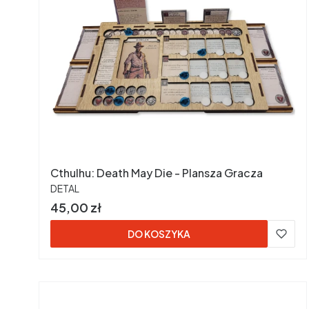
Cthulhu: Death May Die - Plansza Gracza
PRODUCENT
DETAL
Cena
45,00 zł
DO KOSZYKA